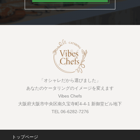
「オシャレだから選びました」
あなたのケータリングのイメージを変えます
Vibes Chefs
大阪府大阪市中央区南久宝寺町4-4-1 新御堂ビル地下
TEL 06-6282-7276
トップページ