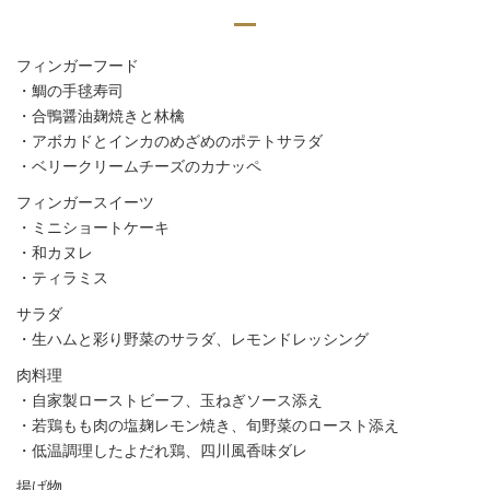
フィンガーフード
・鯛の手毬寿司
・合鴨醤油麹焼きと林檎
・アボカドとインカのめざめのポテトサラダ
・ベリークリームチーズのカナッペ
フィンガースイーツ
・ミニショートケーキ
・和カヌレ
・ティラミス
サラダ
・生ハムと彩り野菜のサラダ、レモンドレッシング
肉料理
・自家製ローストビーフ、玉ねぎソース添え
・若鶏もも肉の塩麹レモン焼き、旬野菜のロースト添え
・低温調理したよだれ鶏、四川風香味ダレ
揚げ物