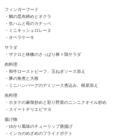
フィンガーフード
・鯛の昆布締めとオクラ
・生ハムと苺のカナッペ
・ミニキッシュロレーヌ
・オペラケーキ
サラダ
・ザクロと林檎のさっぱり棒々鶏サラダ
肉料理
・和牛ローストビーフ、玉ねぎソース添え
・豚の角煮と大根
・ミニハンバーグのデミソース煮込み、根菜添え
魚料理
・ホタテの麻辣炒めと彩り野菜のニンニクオイル炒め
・スイートチリエビマヨ
揚げ物
・ゆかり風味のチューリップ唐揚げ
・インカのめざめのフライドポテト